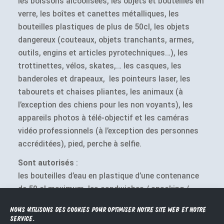
les boissons alcoolisées, les objets et bouteilles en
verre, les boîtes et canettes métalliques, les
bouteilles plastiques de plus de 50cl, les objets
dangereux (couteaux, objets tranchants, armes,
outils, engins et articles pyrotechniques…), les
trottinettes, vélos, skates,… les casques, les
banderoles et drapeaux, les pointeurs laser, les
tabourets et chaises pliantes, les animaux (à
l’exception des chiens pour les non voyants), les
appareils photos à télé-objectif et les caméras
vidéo professionnels (à l’exception des personnes
accréditées), pied, perche à selfie.
Sont autorisés
:
les bouteilles d’eau en plastique d’une contenance
de 50 cl maximum, les sandwiches / snacking /
goûters.
Nous utilisons des cookies pour optimiser notre site web et notre
service.
Pour les casques et les bagages encombrants,
une