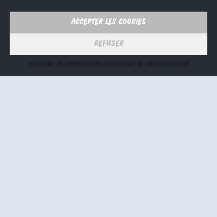
consigne gratuite
est à votre disposition à l’entrée
du site.
Accepter les cookies
Refuser
CONTACT
Nom *
POLITIQUE DE CONFIDENTIALITÉ
POLITIQUE DE CONFIDENTIALITÉ
Email *
Sujet
Message *