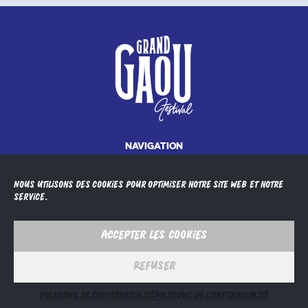
Navigation
Newsletter
Presse
Nous utilisons des cookies pour optimiser notre site web et notre
Infos pratiques
service.
Partenaires
Mentions légales
Politique de confidentialité
Accepter les cookies
GRAND GAOU FESTIVAL
Refuser
Presqu’île du Gaou
Corniche des Îles
POLITIQUE DE CONFIDENTIALITÉ
POLITIQUE DE CONFIDENTIALITÉ
83140 Six-Fours-les-Plages